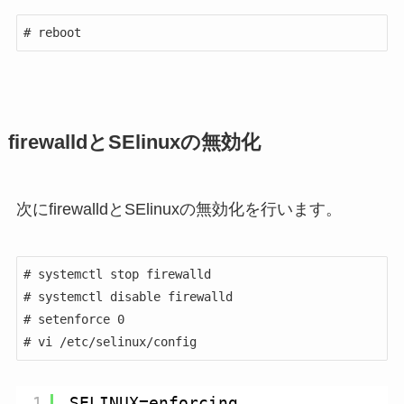
# reboot
firewalldとSElinuxの無効化
次にfirewalldとSElinuxの無効化を行います。
# systemctl stop firewalld

# systemctl disable firewalld

# setenforce 0

# vi /etc/selinux/config
1
SELINUX=enforcing