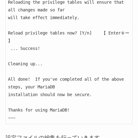
Reloading the privilege tables will ensure that 
all changes made so far

will take effect immediately.

Reload privilege tables now? [Y/n]    【 Enterキー 
】

 ... Success!

Cleaning up...

All done!  If you've completed all of the above 
steps, your MariaDB

installation should now be secure.

Thanks for using MariaDB!

~~~
設定ファイルの編集を行っていきます。