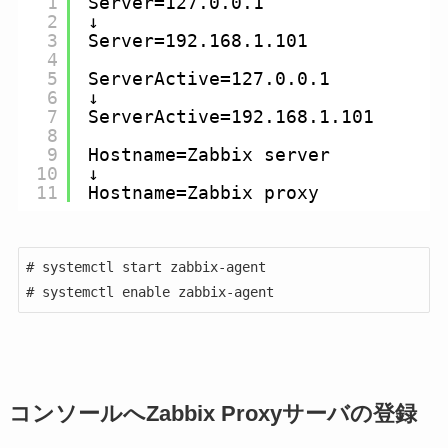
1
Server=127.0.0.1
2
↓
3
Server=192.168.1.101
4
5
ServerActive=127.0.0.1
6
↓
7
ServerActive=192.168.1.101
8
9
Hostname=Zabbix server
10
↓
11
Hostname=Zabbix proxy
# systemctl start zabbix-agent

# systemctl enable zabbix-agent
コンソールへZabbix Proxyサーバの登録