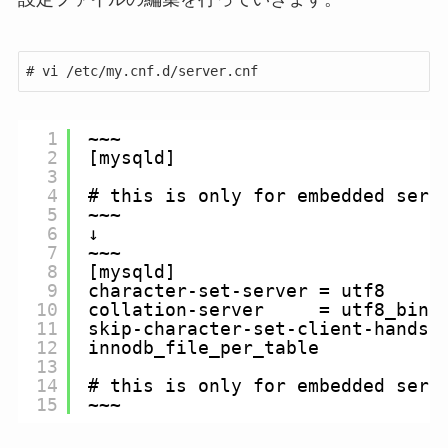
# vi /etc/my.cnf.d/server.cnf
1
~~~
2
[mysqld]
3
4
# this is only for embedded serv
5
~~~
6
↓
7
~~~
8
[mysqld]
9
character-set-server = utf8
10
collation-server     = utf8_bin
11
skip-character-set-client-handsh
12
innodb_file_per_table
13
14
# this is only for embedded serv
15
~~~