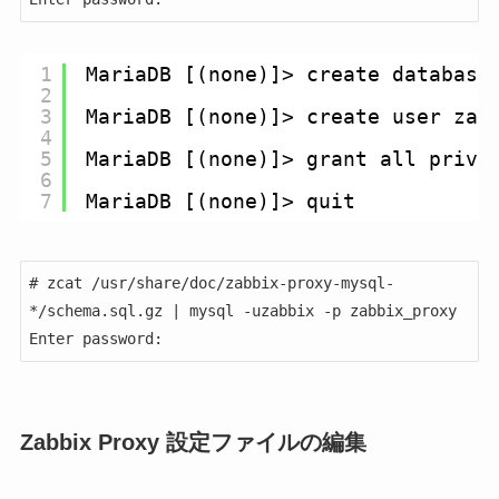
1
MariaDB [(none)]> create database
2
3
MariaDB [(none)]> create user zab
4
5
MariaDB [(none)]> grant all privi
6
7
MariaDB [(none)]> quit
# zcat /usr/share/doc/zabbix-proxy-mysql-
*/schema.sql.gz | mysql -uzabbix -p zabbix_proxy

Enter password:
Zabbix Proxy 設定ファイルの編集