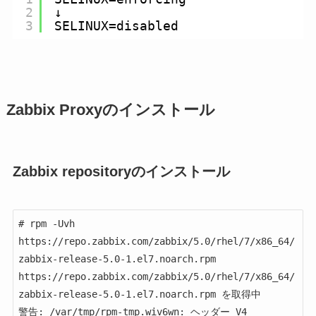
2
↓
3
SELINUX=disabled
Zabbix Proxyのインストール
Zabbix repositoryのインストール
# rpm -Uvh 
https://repo.zabbix.com/zabbix/5.0/rhel/7/x86_64/
zabbix-release-5.0-1.el7.noarch.rpm

https://repo.zabbix.com/zabbix/5.0/rhel/7/x86_64/
zabbix-release-5.0-1.el7.noarch.rpm を取得中

警告: /var/tmp/rpm-tmp.wiv6wn: ヘッダー V4 