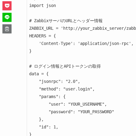
import json

# ZabbixサーバのURLとヘッダー情報

ZABBIX_URL = 'http://your_zabbix_server/zabb
HEADERS = {

    'Content-Type': 'application/json-rpc',

}

# ログイン情報とAPIトークンの取得

data = {

    "jsonrpc": "2.0",

    "method": "user.login",

    "params": {

        "user": "YOUR_USERNAME",

        "password": "YOUR_PASSWORD"

    },

    "id": 1,

}
