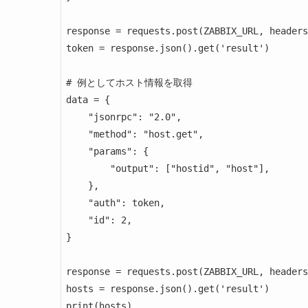
response = requests.post(ZABBIX_URL, headers
token = response.json().get('result')

# 例としてホスト情報を取得

data = {

    "jsonrpc": "2.0",

    "method": "host.get",

    "params": {

        "output": ["hostid", "host"],

    },

    "auth": token,

    "id": 2,

}

response = requests.post(ZABBIX_URL, headers
hosts = response.json().get('result')
