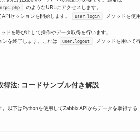
のようなURLにアクセスします。
nrpc.php
てAPIセッションを開始します。
メソッドを使
user.login
メソッドを呼び出して操作やデータ取得を行います。
ションを終了します。これは
メソッドを用いて
user.logout
データ取得法: コードサンプル付き解説
ます。以下はPythonを使用してZabbix APIからデータを取得する