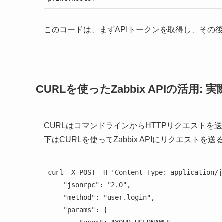
このコードは、まずAPIトークンを取得し、その
CURLを使ったZabbix APIの活用
CURLはコマンドラインからHTTPリクエストを送
下はCURLを使ってZabbix APIにリクエストを
curl -X POST -H 'Content-Type: application/j
    "jsonrpc": "2.0",

    "method": "user.login",

    "params": {

        "user": "YOUR_USERNAME",
