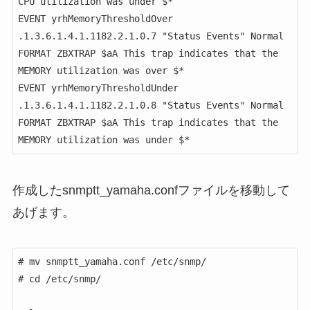
CPU utilization was under $*

EVENT yrhMemoryThresholdOver 
.1.3.6.1.4.1.1182.2.1.0.7 "Status Events" Normal

FORMAT ZBXTRAP $aA This trap indicates that the 
MEMORY utilization was over $*

EVENT yrhMemoryThresholdUnder 
.1.3.6.1.4.1.1182.2.1.0.8 "Status Events" Normal

FORMAT ZBXTRAP $aA This trap indicates that the 
作成したsnmptt_yamaha.confファイルを移動して
あげます。
# mv snmptt_yamaha.conf /etc/snmp/

# cd /etc/snmp/
