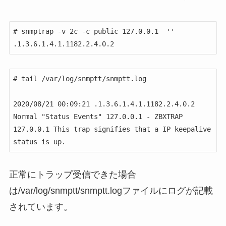
# snmptrap -v 2c -c public 127.0.0.1  '' 
.1.3.6.1.4.1.1182.2.4.0.2
# tail /var/log/snmptt/snmptt.log

2020/08/21 00:09:21 .1.3.6.1.4.1.1182.2.4.0.2 
Normal "Status Events" 127.0.0.1 - ZBXTRAP 
127.0.0.1 This trap signifies that a IP keepalive 
status is up.
正常にトラップ受信できた場合
は/var/log/snmptt/snmptt.logファイルにログが記載
されています。