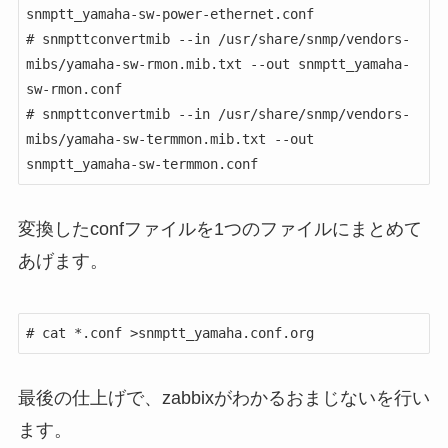
snmptt_yamaha-sw-power-ethernet.conf

# snmpttconvertmib --in /usr/share/snmp/vendors-
mibs/yamaha-sw-rmon.mib.txt --out snmptt_yamaha-
sw-rmon.conf

# snmpttconvertmib --in /usr/share/snmp/vendors-
mibs/yamaha-sw-termmon.mib.txt --out 
変換したconfファイルを1つのファイルにまとめて
あげます。
# cat *.conf >snmptt_yamaha.conf.org
最後の仕上げで、zabbixがわかるおまじないを行い
ます。