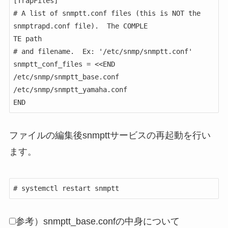
[TrapFiles]

# A list of snmptt.conf files (this is NOT the 
snmptrapd.conf file).  The COMPLE

TE path

# and filename.  Ex: '/etc/snmp/snmptt.conf'

snmptt_conf_files = <<END

/etc/snmp/snmptt_base.conf

/etc/snmp/snmptt_yamaha.conf

ファイルの編集後snmpttサービスの再起動を行い
ます。
# systemctl restart snmptt
参考）snmptt_base.confの中身について