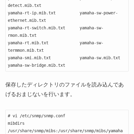
detect.mib.txt

yamaha-rt-ip.mib.txt          yamaha-sw-power-
ethernet.mib.txt

yamaha-rt-switch.mib.txt      yamaha-sw-
rmon.mib.txt

yamaha-rt.mib.txt             yamaha-sw-
termmon.mib.txt

yamaha-smi.mib.txt            yamaha-sw.mib.txt

yamaha-sw-bridge.mib.txt
保存したディレクトリのファイルを読み込んであ
げるおまじないを行います。
# vi /etc/snmp/snmp.conf

mibdirs 
/usr/share/snmp/mibs:/usr/share/snmp/mibs/yamaha
