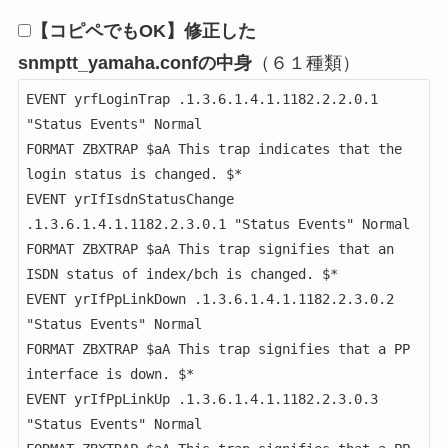
【
コピペでもOK
】修正した
snmptt_yamaha.confの中身
（６１種類）
EVENT yrfLoginTrap .1.3.6.1.4.1.1182.2.2.0.1 
"Status Events" Normal

FORMAT ZBXTRAP $aA This trap indicates that the 
login status is changed. $*

EVENT yrIfIsdnStatusChange 
.1.3.6.1.4.1.1182.2.3.0.1 "Status Events" Normal

FORMAT ZBXTRAP $aA This trap signifies that an 
ISDN status of index/bch is changed. $*

EVENT yrIfPpLinkDown .1.3.6.1.4.1.1182.2.3.0.2 
"Status Events" Normal

FORMAT ZBXTRAP $aA This trap signifies that a PP 
interface is down. $*

EVENT yrIfPpLinkUp .1.3.6.1.4.1.1182.2.3.0.3 
"Status Events" Normal
