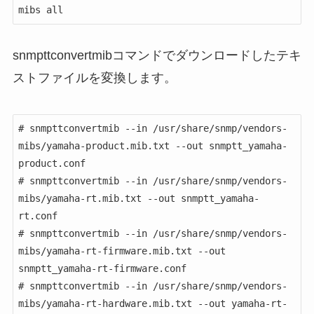
mibs all
snmpttconvertmibコマンドでダウンロードしたテキ
ストファイルを変換します。
# snmpttconvertmib --in /usr/share/snmp/vendors-
mibs/yamaha-product.mib.txt --out snmptt_yamaha-
product.conf

# snmpttconvertmib --in /usr/share/snmp/vendors-
mibs/yamaha-rt.mib.txt --out snmptt_yamaha-
rt.conf

# snmpttconvertmib --in /usr/share/snmp/vendors-
mibs/yamaha-rt-firmware.mib.txt --out 
snmptt_yamaha-rt-firmware.conf

# snmpttconvertmib --in /usr/share/snmp/vendors-
mibs/yamaha-rt-hardware.mib.txt --out yamaha-rt-