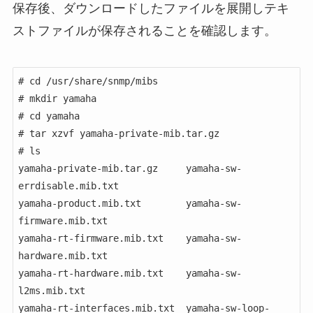
保存後、ダウンロードしたファイルを展開しテキ
ストファイルが保存されることを確認します。
# cd /usr/share/snmp/mibs

# mkdir yamaha

# cd yamaha

# tar xzvf yamaha-private-mib.tar.gz

# ls

yamaha-private-mib.tar.gz     yamaha-sw-
errdisable.mib.txt

yamaha-product.mib.txt        yamaha-sw-
firmware.mib.txt

yamaha-rt-firmware.mib.txt    yamaha-sw-
hardware.mib.txt

yamaha-rt-hardware.mib.txt    yamaha-sw-
l2ms.mib.txt

yamaha-rt-interfaces.mib.txt  yamaha-sw-loop-