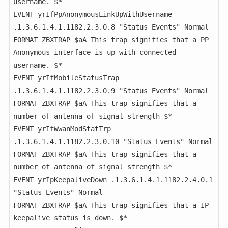
username. $*

EVENT yrIfPpAnonymousLinkUpWithUsername 
.1.3.6.1.4.1.1182.2.3.0.8 "Status Events" Normal

FORMAT ZBXTRAP $aA This trap signifies that a PP 
Anonymous interface is up with connected 
username. $*

EVENT yrIfMobileStatusTrap 
.1.3.6.1.4.1.1182.2.3.0.9 "Status Events" Normal

FORMAT ZBXTRAP $aA This trap signifies that a 
number of antenna of signal strength $*

EVENT yrIfWwanModStatTrp 
.1.3.6.1.4.1.1182.2.3.0.10 "Status Events" Normal

FORMAT ZBXTRAP $aA This trap signifies that a 
number of antenna of signal strength $*

EVENT yrIpKeepaliveDown .1.3.6.1.4.1.1182.2.4.0.1 
"Status Events" Normal

FORMAT ZBXTRAP $aA This trap signifies that a IP 
keepalive status is down. $*
