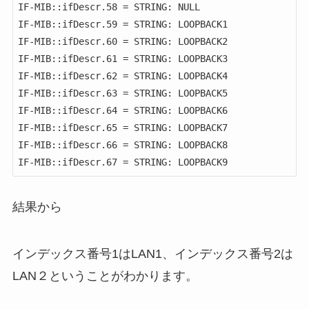
IF-MIB::ifDescr.58 = STRING: NULL

IF-MIB::ifDescr.59 = STRING: LOOPBACK1

IF-MIB::ifDescr.60 = STRING: LOOPBACK2

IF-MIB::ifDescr.61 = STRING: LOOPBACK3

IF-MIB::ifDescr.62 = STRING: LOOPBACK4

IF-MIB::ifDescr.63 = STRING: LOOPBACK5

IF-MIB::ifDescr.64 = STRING: LOOPBACK6

IF-MIB::ifDescr.65 = STRING: LOOPBACK7

IF-MIB::ifDescr.66 = STRING: LOOPBACK8

IF-MIB::ifDescr.67 = STRING: LOOPBACK9
結果から
インデックス番号1はLAN1、インデックス番号2は
LAN２ということがわかります。