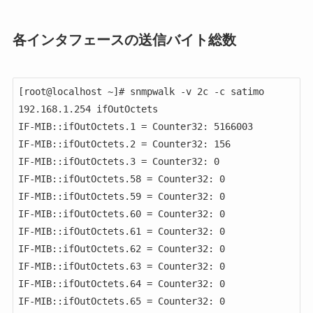
各インタフェースの送信バイト総数
[root@localhost ~]# snmpwalk -v 2c -c satimo 
192.168.1.254 ifOutOctets

IF-MIB::ifOutOctets.1 = Counter32: 5166003

IF-MIB::ifOutOctets.2 = Counter32: 156

IF-MIB::ifOutOctets.3 = Counter32: 0

IF-MIB::ifOutOctets.58 = Counter32: 0

IF-MIB::ifOutOctets.59 = Counter32: 0

IF-MIB::ifOutOctets.60 = Counter32: 0

IF-MIB::ifOutOctets.61 = Counter32: 0

IF-MIB::ifOutOctets.62 = Counter32: 0

IF-MIB::ifOutOctets.63 = Counter32: 0

IF-MIB::ifOutOctets.64 = Counter32: 0

IF-MIB::ifOutOctets.65 = Counter32: 0
