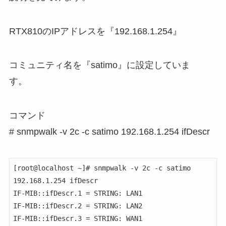
RTX810のIPアドレスを『192.168.1.254』
コミュニティ名を『satimo』に設定していま
す。
コマンド
# snmpwalk -v 2c -c satimo 192.168.1.254 ifDescr
[root@localhost ~]# snmpwalk -v 2c -c satimo 
192.168.1.254 ifDescr

IF-MIB::ifDescr.1 = STRING: LAN1

IF-MIB::ifDescr.2 = STRING: LAN2

IF-MIB::ifDescr.3 = STRING: WAN1
