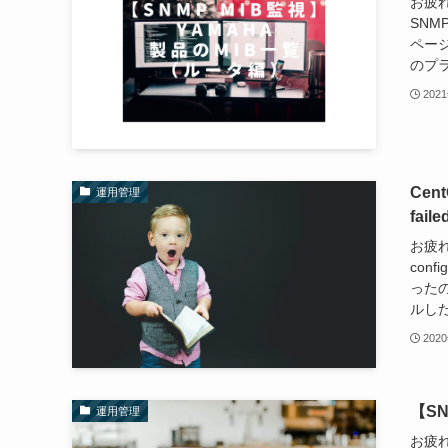
お疲れ
SNM
ペー
のプラ
202
Cent
運用管理
fai
お疲れ
conf
った
ルした
202
【SN
運用管理
お疲れ