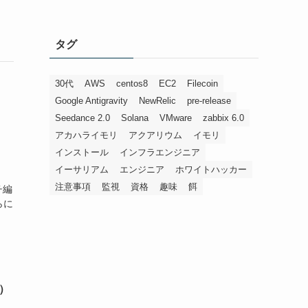
タグ
30代
AWS
centos8
EC2
Filecoin
Google Antigravity
NewRelic
pre-release
Seedance 2.0
Solana
VMware
zabbix 6.0
アカハライモリ
アクアリウム
イモリ
インストール
インフラエンジニア
イーサリアム
エンジニア
ホワイトハッカー
注意事項
監視
資格
趣味
餌
チ編
らに
編）