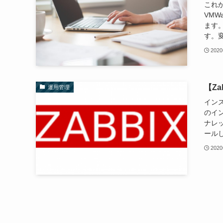
これ
VMW
ます
す。変
202
【Za
運用管理
インス
のイン
ナレッ
ールしV
202