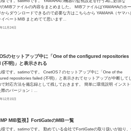
様です。satimoです。 YAMAHAの機器の監視設定を行う為に必須な
PのMIBファイルの内容をまとめました。 MIBファイルはYAMAHAのホ
ジからダウンロードできるので必要な方はこちらから YAMAHA（ヤマハ
イベートMIB まとめてて思います...
1年11月24日
OSのセットアップ中に「One of the configured repositories
led (不明)」と表示される
様です。satimoです。 CnetOS７のセットアップ中に「One of the
igured repositories failed (不明)」と表示されてセットアップが中断し
ので対応方法を備忘録として残しておきます。 簡単に環境説明 インスト
際のバージョン：...
0年12月15日
MP MIB監視】FortiGateのMIB一覧
様です。satimoです。 勤めている会社でFortiGateの取り扱いが始り