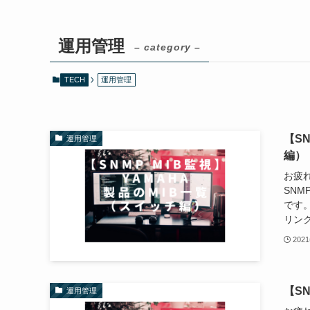
運用管理
– category –
TECH
運用管理
【S
運用管理
編）
お疲れ
SNM
です
リンク
202
【S
運用管理