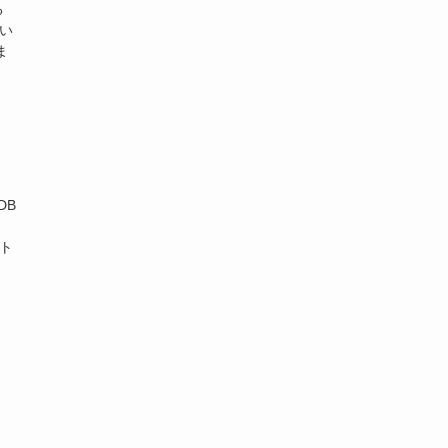
る
てい
ま
DB
、
スト