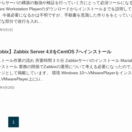
からサーバの構築の勉強や検証を行っていく方にとって必須ツールにな
are Workstation Playerのダウンロードからインストールまでを説明し
。 今後必要になるかは不明ですが、手順書を意識した作りををとってい
な部分で改行を入れ...
0年5月1日
bbix】Zabbix Server 4.0をCentOS 7へインストール
トール作業の流れ 所要時間３０分 Zabbixサーバのインストール Maria
ストール 業務の関係でZabbixの運用について考える必要になったので
ジとして掲載しています。 環境 Windows 10へVMwarePlayerをイン
MwarePlayer上にLi...
0年4月29日
1