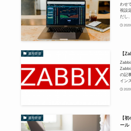
わせ
視設
だし、
202
【Za
運用管理
Zab
Za
の記事
インスト
202
【初心
運用管理
ール