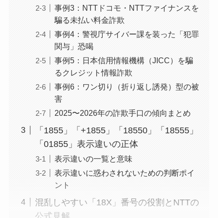
事例3：NTTドコモ・NTTファイナンスを
騙る未払い料金詐欺
事例4：警視庁サイバー課を装った「犯罪
関与」恐喝
事例5：日本信用情報機構（JICC）を騙
るクレジット情報詐欺
事例6：ワン切り（折り返し誘発）型の被
害
2025〜2026年の詐欺手口の傾向まとめ
「1855」「+1855」「18550」「18555」
「01855」表示違いの正体
表示違いの一覧と意味
表示違いに惑わされないための判断ポイ
ント
混乱しやすい「18X」番号の役割とNTTの
公式見解