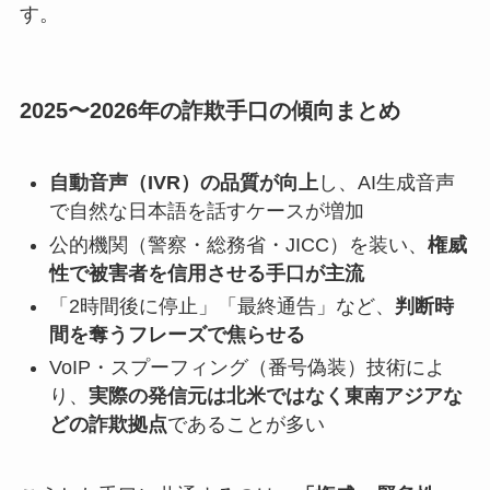
す。
2025〜2026年の詐欺手口の傾向まとめ
自動音声（IVR）の品質が向上
し、AI生成音声
で自然な日本語を話すケースが増加
公的機関（警察・総務省・JICC）を装い、
権威
性で被害者を信用させる手口が主流
「2時間後に停止」「最終通告」など、
判断時
間を奪うフレーズで焦らせる
VoIP・スプーフィング（番号偽装）技術によ
り、
実際の発信元は北米ではなく東南アジアな
どの詐欺拠点
であることが多い