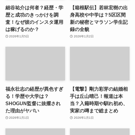
細谷祐介は何者？経歴・学
【箱根駅伝】若林宏樹の出
歴と成功のきっかけを調
身高校や中学は？5区区間
査！なぜ彼のインスタ運用
新の秘密とマラソン学生記
は稼げるのか？
録の全貌
2026年1月5日
2026年1月2日
福永壮志の経歴が異色すぎ
【電撃】剛力彩芽の結婚相
る！学歴や大学は？
手は丘山晴己！報道は本
SHOGUN監督に抜擢され
当？入籍時期や馴れ初め、
た理由がヤバい
実家の噂まで総まとめ
2026年1月1日
2026年1月1日