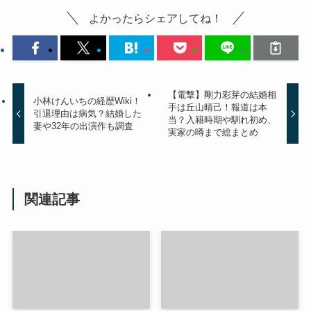
よかったらシェアしてね！
【電撃】剛力彩芽の結婚相
小林けんいちの経歴Wiki！
手は丘山晴己！報道は本
引退理由は病気？結婚した
当？入籍時期や馴れ初め、
妻や32年の出演作も調査
実家の噂まで総まとめ
関連記事