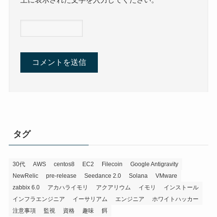
上に表示された文字を入力してください。
タグ
30代
AWS
centos8
EC2
Filecoin
Google Antigravity
NewRelic
pre-release
Seedance 2.0
Solana
VMware
zabbix 6.0
アカハライモリ
アクアリウム
イモリ
インストール
インフラエンジニア
イーサリアム
エンジニア
ホワイトハッカー
注意事項
監視
資格
趣味
餌