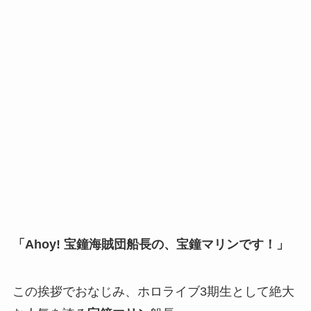
「Ahoy! 宝鐘海賊団船長の、宝鐘マリンです！」
この挨拶でおなじみ、ホロライブ3期生として絶大