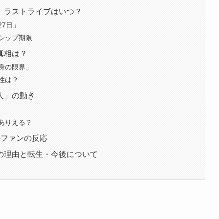
。ラストライブはいつ？
27日」
シップ期限
真相は？
身の限界」
性は？
人」の動き
ありえる？
外ファンの反応
の理由と転生・今後について