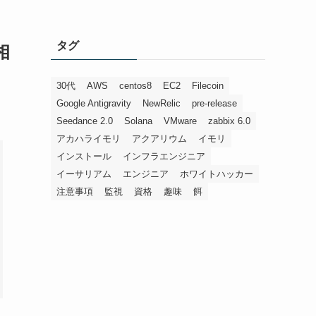
タグ
相
30代
AWS
centos8
EC2
Filecoin
Google Antigravity
NewRelic
pre-release
Seedance 2.0
Solana
VMware
zabbix 6.0
アカハライモリ
アクアリウム
イモリ
インストール
インフラエンジニア
イーサリアム
エンジニア
ホワイトハッカー
注意事項
監視
資格
趣味
餌