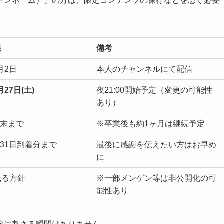
ァンネーム）」の方は、限定コンテンツの保存などを急ぐ必要
限
備考
2月2日
本人のチャンネルにて配信
月27日(土)
夜21:00開始予定（変更の可能性
あり）
月末まで
※卒業後も約1ヶ月は継続予定
月31日到着分まで
最後に感謝を伝えたい方はお早め
に
残る方針
※一部メンゲン等は非公開化の可
能性あり