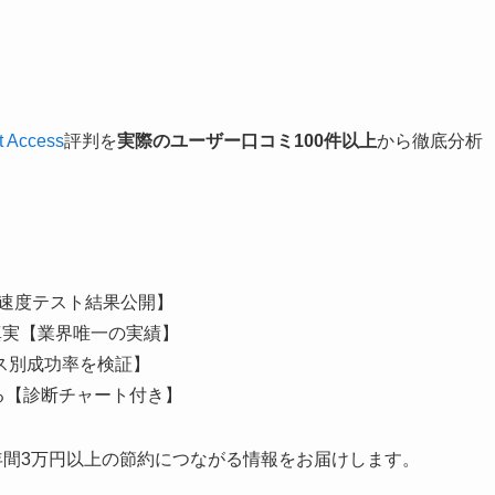
et Access
評判を
実際のユーザー口コミ100件以上
から徹底分析
の速度テスト結果公開】
真実【業界唯一の実績】
サービス別成功率を検証】
きる【診断チャート付き】
年間3万円以上の節約につながる情報をお届けします。