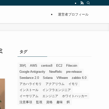
運営者プロフィール
コミ
タグ
30代
AWS
centos8
EC2
Filecoin
Google Antigravity
NewRelic
pre-release
Seedance 2.0
Solana
VMware
zabbix 6.0
アカハライモリ
アクアリウム
イモリ
インストール
インフラエンジニア
イーサリアム
エンジニア
ホワイトハッカー
注意事項
監視
資格
趣味
餌