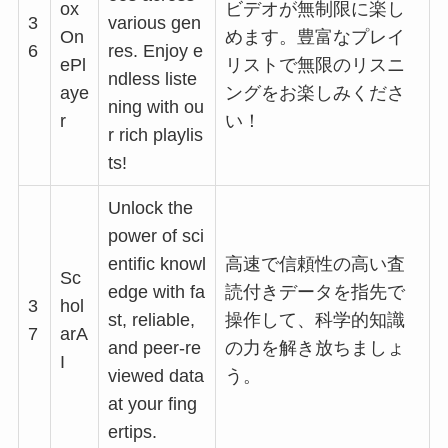
ox
ビデオが無制限に楽し
3
various gen
On
めます。豊富なプレイ
6
res. Enjoy e
ePl
リストで無限のリスニ
ndless liste
aye
ングをお楽しみくださ
ning with ou
r
い！
r rich playlis
ts!
Unlock the
power of sci
entific knowl
高速で信頼性の高い査
Sc
edge with fa
読付きデータを指先で
3
hol
st, reliable,
操作して、科学的知識
7
arA
and peer-re
の力を解き放ちましょ
I
viewed data
う。
at your fing
ertips.