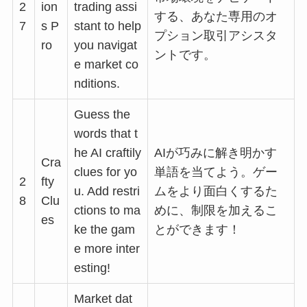
2
ion
trading assi
する、あなた専用のオ
7
s P
stant to help
プション取引アシスタ
ro
you navigat
ントです。
e market co
nditions.
Guess the
words that t
he AI craftily
AIが巧みに解き明かす
Cra
clues for yo
単語を当てよう。ゲー
2
fty
u. Add restri
ムをより面白くするた
8
Clu
ctions to ma
めに、制限を加えるこ
es
ke the gam
とができます！
e more inter
esting!
Market dat