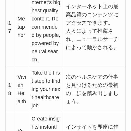
nternet’s hig
インターネット上の最
hest quality
高品質のコンテンツに
Me
content. Re
1
アクセスできます。
tap
commende
7
人々によって推薦さ
hor
d by people,
れ、ニューラルサーチ
powered by
によって動かされる。
neural sear
ch.
Take the firs
Vivi
次のヘルスケアの仕事
t step to find
1
an
を見つけるための最初
ing your nex
8
He
の一歩を踏み出しまし
t healthcare
alth
ょう。
job.
Create insig
hts instantl
インサイトを即座に作