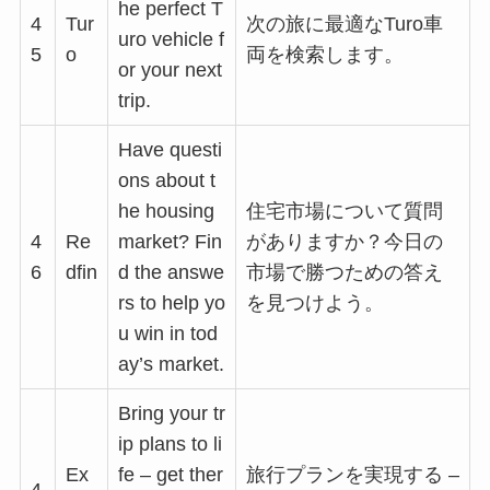
he perfect T
4
Tur
次の旅に最適なTuro車
uro vehicle f
5
o
両を検索します。
or your next
trip.
Have questi
ons about t
he housing
住宅市場について質問
4
Re
market? Fin
がありますか？今日の
6
dfin
d the answe
市場で勝つための答え
rs to help yo
を見つけよう。
u win in tod
ay’s market.
Bring your tr
ip plans to li
Ex
fe – get ther
旅行プランを実現する –