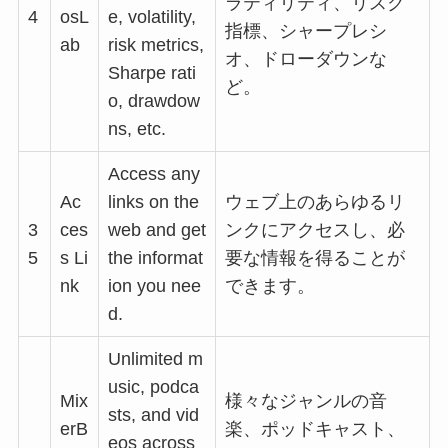
ラティリティ、リスク
4
osL
e, volatility,
指標、シャープレシ
ab
risk metrics,
オ、ドローダウンな
Sharpe rati
ど。
o, drawdow
ns, etc.
Access any
Ac
links on the
ウェブ上のあらゆるリ
3
ces
web and get
ンクにアクセスし、必
5
s Li
the informat
要な情報を得ることが
nk
ion you nee
できます。
d.
Unlimited m
usic, podca
Mix
様々なジャンルの音
sts, and vid
erB
楽、ポッドキャスト、
eos across