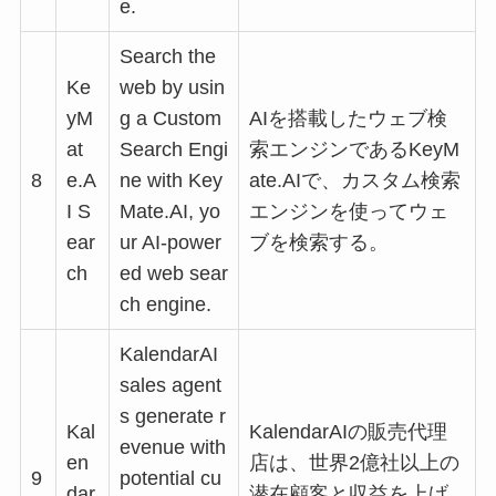
e.
Search the
Ke
web by usin
yM
g a Custom
AIを搭載したウェブ検
at
Search Engi
索エンジンであるKeyM
8
e.A
ne with Key
ate.AIで、カスタム検索
I S
Mate.AI, yo
エンジンを使ってウェ
ear
ur AI-power
ブを検索する。
ch
ed web sear
ch engine.
KalendarAI
sales agent
s generate r
Kal
KalendarAIの販売代理
evenue with
en
店は、世界2億社以上の
9
potential cu
dar
潜在顧客と収益を上げ