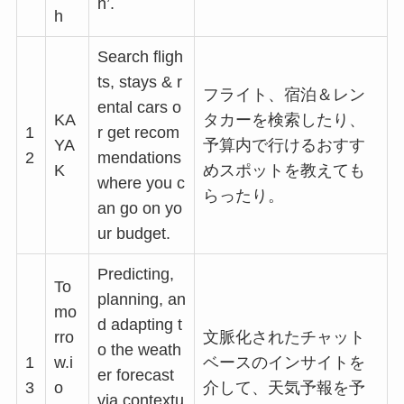
h’.
h
Search fligh
ts, stays & r
フライト、宿泊＆レン
ental cars o
KA
タカーを検索したり、
1
r get recom
YA
予算内で行けるおすす
2
mendations
K
めスポットを教えても
where you c
らったり。
an go on yo
ur budget.
Predicting,
To
planning, an
mo
d adapting t
rro
文脈化されたチャット
o the weath
1
w.i
ベースのインサイトを
er forecast
3
o
介して、天気予報を予
via contextu