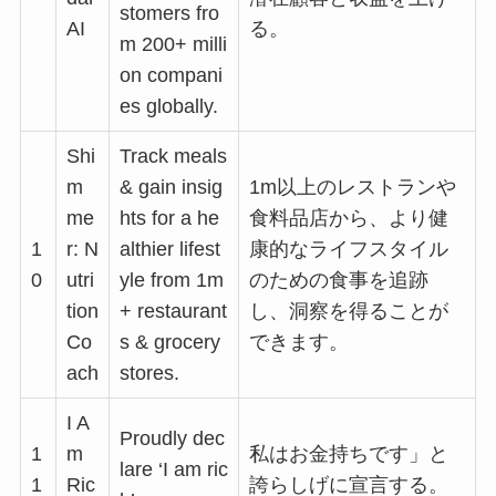
stomers fro
AI
る。
m 200+ milli
on compani
es globally.
Shi
Track meals
m
& gain insig
1m以上のレストランや
me
hts for a he
食料品店から、より健
1
r: N
althier lifest
康的なライフスタイル
0
utri
yle from 1m
のための食事を追跡
tion
+ restaurant
し、洞察を得ることが
Co
s & grocery
できます。
ach
stores.
I A
Proudly dec
1
m
私はお金持ちです」と
lare ‘I am ric
1
Ric
誇らしげに宣言する。