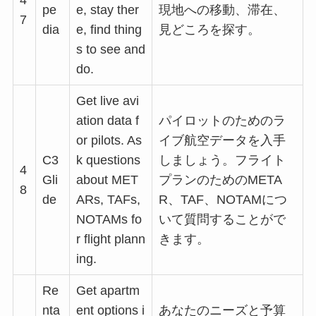
4
pe
e, stay ther
現地への移動、滞在、
7
dia
e, find thing
見どころを探す。
s to see and
do.
Get live avi
ation data f
パイロットのためのラ
or pilots. As
イブ航空データを入手
C3
k questions
しましょう。フライト
4
Gli
about MET
プランのためのMETA
8
de
ARs, TAFs,
R、TAF、NOTAMにつ
NOTAMs fo
いて質問することがで
r flight plann
きます。
ing.
Re
Get apartm
nta
ent options i
あなたのニーズと予算