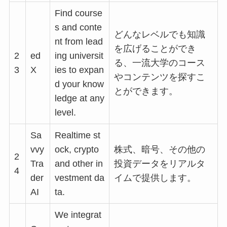
Find course
s and conte
どんなレベルでも知識
nt from lead
を広げることができ
2
ed
ing universit
る、一流大学のコース
3
X
ies to expan
やコンテンツを探すこ
d your know
とができます。
ledge at any
level.
Sa
Realtime st
vvy
ock, crypto
株式、暗号、その他の
2
Tra
and other in
投資データをリアルタ
4
der
vestment da
イムで提供します。
AI
ta.
We integrat