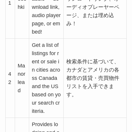
1
hki
wnload link,
ーディオプレーヤーペ
audio player
ージ、または埋め込
page, or em
み！
bed!
Get a list of
listings for r
ent or sale i
検索条件に基づいて、
Ma
n cities acro
カナダとアメリカの各
4
nor
ss Canada
都市の賃貸・売買物件
2
lea
and the US
リストを入手できま
d
based on yo
す。
ur search cr
iteria.
Provides lo