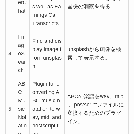
erC
s well as Ea
国株の洞察を得る。
hat
rnings Call
Transcripts.
Im
Find and dis
ag
play image f
unsplashから画像を検
4
eS
rom unsplas
索して表示する。
ear
h.
ch
AB
Plugin for c
C
onverting A
ABCの楽譜をwav、mid
Mu
BC music n
i、postscriptファイルに
5
sic
otation to w
変換するためのプラグ
Not
av, midi and
イン。
atio
postscript fil