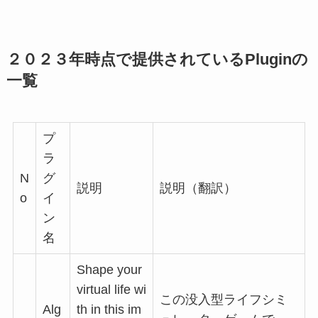
２０２３年時点で提供されているPluginの
一覧
プ
ラ
N
グ
説明
説明（翻訳）
o
イ
ン
名
Shape your
virtual life wi
この没入型ライフシミ
Alg
th in this im