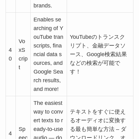
brands.
Enables se
arching of Y
ouTube tran
YouTubeのトランスク
Vo
scripts, fina
リプト、金融データソ
4
xS
ncial data s
ース、Google検索結果
0
crip
ources, and
などの検索が可能で
t
Google Sea
す！
rch results,
and more!
The easiest
way to conv
テキストをすぐに使え
ert texts to r
るオーディオに変換す
Sp
eady-to-use
る最も簡単な方法 – ダ
4
eec
audio — do
ウンロードリンク、オ