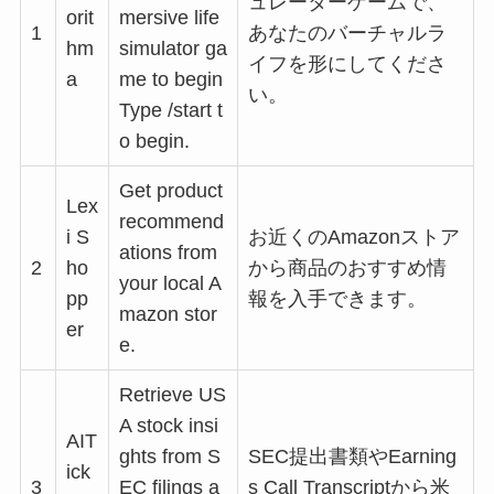
ュレーターゲームで、
orit
mersive life
1
あなたのバーチャルラ
hm
simulator ga
イフを形にしてくださ
a
me to begin
い。
Type /start t
o begin.
Get product
Lex
recommend
i S
お近くのAmazonストア
ations from
2
ho
から商品のおすすめ情
your local A
pp
報を入手できます。
mazon stor
er
e.
Retrieve US
A stock insi
AIT
ghts from S
SEC提出書類やEarning
ick
3
EC filings a
s Call Transcriptから米