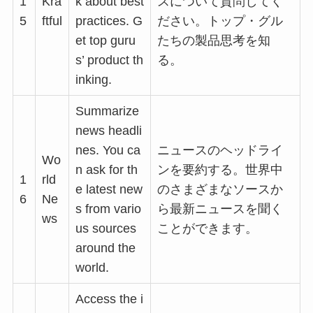
1
Kra
k about best
スについて質問してく
5
ftful
practices. G
ださい。トップ・グル
et top guru
たちの製品思考を知
s’ product th
る。
inking.
Summarize
news headli
nes. You ca
ニュースのヘッドライ
Wo
n ask for th
ンを要約する。世界中
1
rld
e latest new
のさまざまなソースか
6
Ne
s from vario
ら最新ニュースを聞く
ws
us sources
ことができます。
around the
world.
Access the i