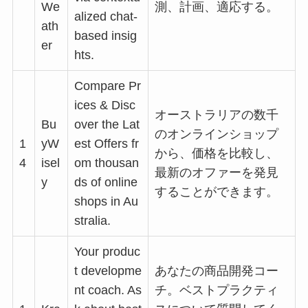
We
測、計画、適応する。
alized chat-
ath
based insig
er
hts.
Compare Pr
ices & Disc
オーストラリアの数千
Bu
over the Lat
のオンラインショップ
1
yW
est Offers fr
から、価格を比較し、
4
isel
om thousan
最新のオファーを発見
y
ds of online
することができます。
shops in Au
stralia.
Your produc
t developme
あなたの商品開発コー
nt coach. As
チ。ベストプラクティ