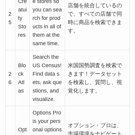
Cre
e stores so
店舗を統合しているの
atui
you can sea
2
で、すべての店舗で同
ty
rch for prod
5
時に商品を検索できま
Sto
ucts in all of
す。
res
them at the
same time.
Search the
Blo
US Census!
米国国勢調査を検索で
2
ck
Find data s
きます！データセット
6
Atl
ets, ask que
を検索し、質問し、視
as
stions, and
覚化します。
visualize.
Options Pro
is your pers
オプション・プロは、
Opt
onal options
市場環境をナビゲート