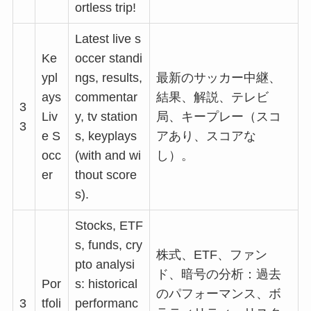
ortless trip!
Latest live s
Ke
occer standi
ypl
ngs, results,
最新のサッカー中継、
ays
commentar
結果、解説、テレビ
3
Liv
y, tv station
局、キープレー（スコ
3
e S
s, keyplays
アあり、スコアな
occ
(with and wi
し）。
er
thout score
s).
Stocks, ETF
s, funds, cry
株式、ETF、ファン
pto analysi
ド、暗号の分析：過去
Por
s: historical
のパフォーマンス、ボ
3
tfoli
performanc