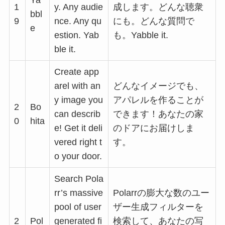
Ya
1
y. Any audie
成します。どんな聴衆
bbl
9
nce. Any qu
にも。どんな質問で
e
estion. Yab
も。Yabble it.
ble it.
Create app
arel with an
どんなイメージでも、
y image you
アパレルを作ることが
2
Bo
can describ
できます！あなたの家
0
hita
e! Get it deli
のドアにお届けしま
vered right t
す。
o your door.
Search Pola
rr’s massive
Polarrの膨大な数のユー
pool of user
ザー生成フィルターを
2
Pol
generated fi
検索して、あなたの写