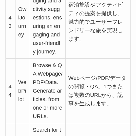
dging and a
宿泊施設やアクティビ
Ow
ctivity sugg
ティの提案を提供し、
4
lJo
estions, ens
魅力的でユーザーフレ
3
urn
uring an en
ンドリーな旅を実現し
ey
gaging and
ます。
user-friendl
y journey.
Browse & Q
A Webpage/
Webページ/PDF/データ
We
PDF/Data.
4
の閲覧・QA。1つまた
bPi
Generate ar
4
は複数のURLから、記
lot
ticles, from
事を生成します。
one or more
URLs.
Search for t