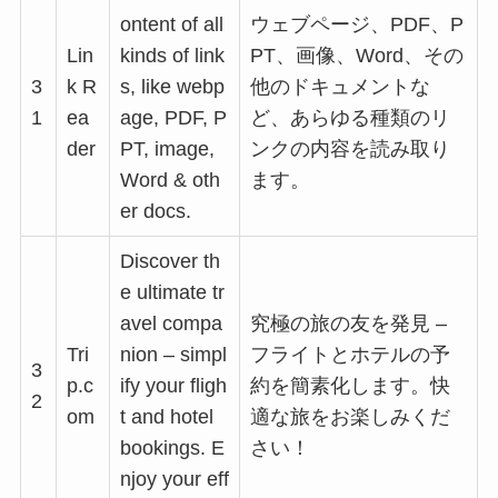
ontent of all
ウェブページ、PDF、P
Lin
kinds of link
PT、画像、Word、その
3
k R
s, like webp
他のドキュメントな
1
ea
age, PDF, P
ど、あらゆる種類のリ
der
PT, image,
ンクの内容を読み取り
Word & oth
ます。
er docs.
Discover th
e ultimate tr
avel compa
究極の旅の友を発見 –
Tri
nion – simpl
フライトとホテルの予
3
p.c
ify your fligh
約を簡素化します。快
2
om
t and hotel
適な旅をお楽しみくだ
bookings. E
さい！
njoy your eff