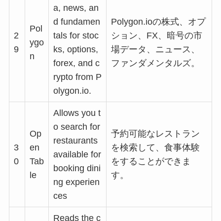
a, news, an
d fundamen
Polygon.ioの株式、オプ
Pol
2
tals for stoc
ション、FX、暗号の市
ygo
9
ks, options,
場データ、ニュース、
n
forex, and c
ファンダメンタルズ。
rypto from P
olygon.io.
Allows you t
o search for
Op
予約可能なレストラン
restaurants
3
en
を検索して、食事体験
available for
0
Tab
をすることができま
booking dini
le
す。
ng experien
ces
Reads the c