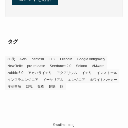
タグ
30代
AWS
centos8
EC2
Filecoin
Google Antigravity
NewRelic
pre-release
Seedance 2.0
Solana
VMware
zabbix 6.0
アカハライモリ
アクアリウム
イモリ
インストール
インフラエンジニア
イーサリアム
エンジニア
ホワイトハッカー
注意事項
監視
資格
趣味
餌
©
satimo-blog.